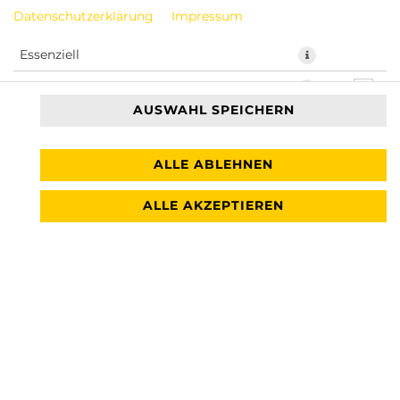
Wir benötigt Deine Zustimmung für die Verwendung
Datenschutzerklärung
Impressum
von Google Maps um den passenden Store für Dich zu
finden.
Essenziell
VERWENDUNG VON GOOGLE MAPS
Präferenzen
ZUSTIMMEN
AUSWAHL SPEICHERN
Marketing
ALLE ABLEHNEN
FLUGROUTE
PRODUKTE
ALLE AKZEPTIEREN
CATERING
RESTAURANTS
FACEBOOK
+4954199897410
INSTAGRAM
INFO@BURGERBIENE.DE