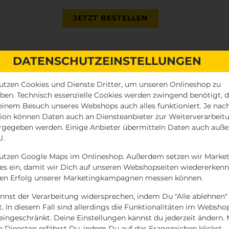
JETZT BESTELLEN
DATENSCHUTZEINSTELLUNGEN
utzen Cookies und Dienste Dritter, um unseren Onlineshop zu
iben. Technisch essenzielle Cookies werden zwingend benötigt, 
einem Besuch unseres Webshops auch alles funktioniert. Je nac
ion können Daten auch an Diensteanbieter zur Weiterverarbeit
rgegeben werden. Einige Anbieter übermitteln Daten auch auße
U.
utzen Google Maps im Onlineshop. Außerdem setzen wir Market
es ein, damit wir Dich auf unseren Webshopseiten wiedererken
en Erfolg unserer Marketingkampagnen messen können.
nnst der Verarbeitung widersprechen, indem Du "Alle ablehnen"
BACON-BBQ BURGER
st. In diesem Fall sind allerdings die Funktionalitäten im Websho
MENÜ
 eingeschränkt. Deine Einstellungen kannst du jederzeit ändern.
n Diensten erfährst Du, indem Du auf das Fragezeichen klickst.