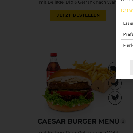
mit Beilage, Dip & Getränk nach Wahl
Daten
JETZT BESTELLEN
Essen
Präf
Mark
CAESAR BURGER MENÜ
mit Beilage, Dip & Getränk nach Wahl