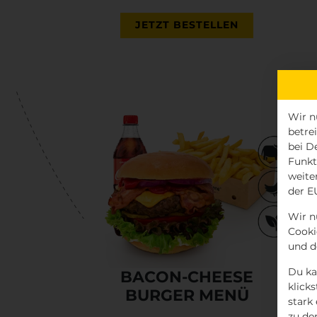
JETZT BESTELLEN
Wir n
betre
bei D
Funkt
weite
der E
Wir n
Cooki
und d
Du ka
BACON-CHEESE
klick
BURGER MENÜ
stark
zu de