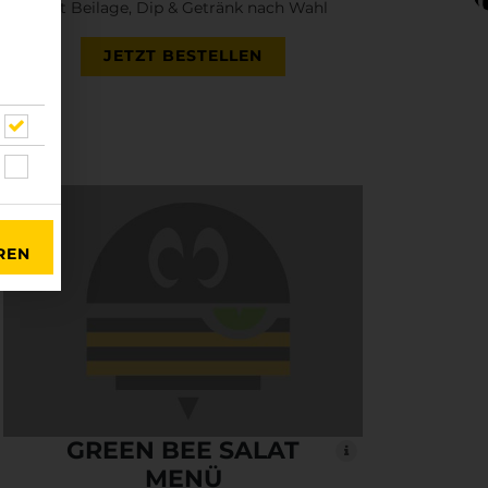
mit Beilage, Dip & Getränk nach Wahl
JETZT BESTELLEN
REN
GREEN BEE SALAT
MENÜ