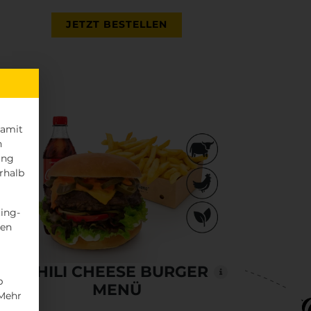
JETZT BESTELLEN
damit
h
ung
rhalb
ing-
nen
CHILI CHEESE BURGER
p
MENÜ
 Mehr